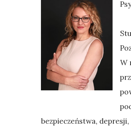
Psy
St
Poz
W 
prz
po
poc
bezpieczeństwa, depresji,